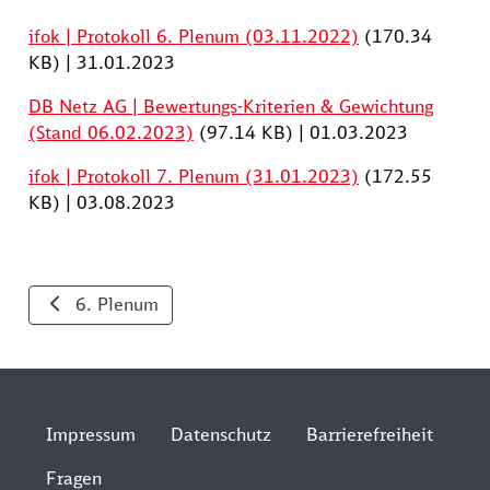
ifok | Protokoll 6. Plenum (03.11.2022)
(170.34
KB)
|
31.01.2023
DB Netz AG | Bewertungs-Kriterien & Gewichtung
(Stand 06.02.2023)
(97.14 KB)
|
01.03.2023
ifok | Protokoll 7. Plenum (31.01.2023)
(172.55
KB)
|
03.08.2023
Weiterblättern: 7. Plenum
6. Plenum
Impressum
Datenschutz
Barrierefreiheit
Fragen