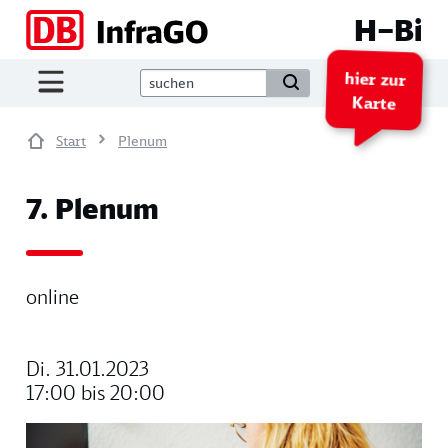
Direkt zum Inhalt
H–Bi
hier zur
Karte
Start
Plenum
7. Plenum
online
Di. 31.01.2023
17:00 bis 20:00
Image