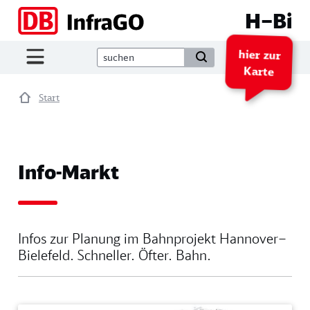
Direkt zum Inhalt
H–Bi
hier zur
Karte
Start
Info-Markt
Infos zur Planung im Bahn­projekt Hannover–
Bielefeld. Schneller. Öfter. Bahn.