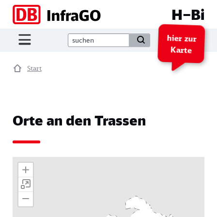
Direkt zum Inhalt
H–Bi
hier zur
Karte
Start
Orte an den Trassen