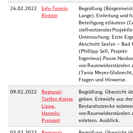
24.02.2022
Info-Termin
Begrüßung (Bürgermeist
Rinteln
Lange). Einleitung und fr
Beteiligung erläutern (C
stellvertrender Projektle
Untersuchung: Erste Erg
Abschnitt Seelze – Bad 
(Phillipp Sell, Projekt-
Ingenieur).Pause.Neuba
von Raumwiderständen z
(Tania Meyer-Glubrecht,
Fragen und Hinweise.
09.02.2022
Regional-
Begrüßung. Übersicht üb
Treffen Kreise
geben. Entwürfe aus der
Lippe,
Bestandsstrecke erörte
Hameln-
von Raumwiderständen z
Pyrmont
erörtern. Ausblick.
03.02.2022
Regional-
Begrüßung. Übersicht üb