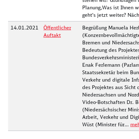
stehen wir? Grundlagen 
Planung,Was ist Ihnen w
geht‘s jetzt weiter? Näc
14.01.2021
Öffentlicher
Begrüßung Manuela Her
Auftakt
(Konzernbevollmächtigte
Bremen und Niedersach
Bedeutung des Projektes
Bundesverkehrsminister
Enak Ferlemann (Parlam
Staatssekretär beim Bun
Verkehr und digitale In
des Projektes aus Sicht 
Niedersachsen und Nord
Video-Botschaften Dr. 
(Niedersächsischer Minis
Arbeit, Verkehr und Digi
Wüst (Minister für…
me