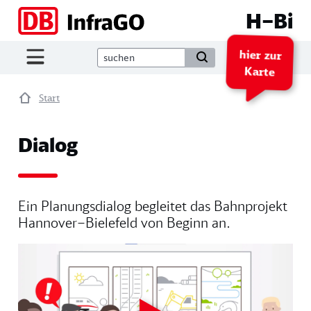
Direkt zum Inhalt
H–Bi
hier zur
Karte
Start
Dialog
Ein Planungsdialog begleitet das Bahnprojekt
Hannover–Bielefeld von Beginn an.