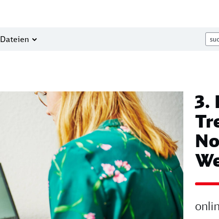
Dateien
3.
Image
Tr
No
We
onli