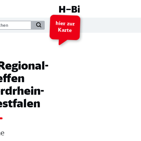
H–Bi
hier zur
Karte
 Regional-
effen
rdrhein-
stfalen
ne