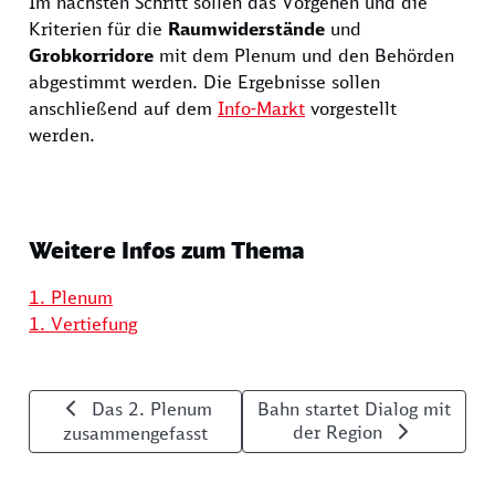
Im nächsten Schritt sollen das Vorgehen und die
Kriterien für die
Raumwiderstände
und
Grobkorridore
mit dem Plenum und den Behörden
abgestimmt werden. Die Ergebnisse sollen
anschließend auf dem
Info-Markt
vorgestellt
werden.
Weitere Infos zum Thema
1. Plenum
1. Vertiefung
Weiterblättern: Rückblick auf das 1. Plenu
Das 2. Plenum
Bahn startet Dialog mit
der Region
zusammengefasst