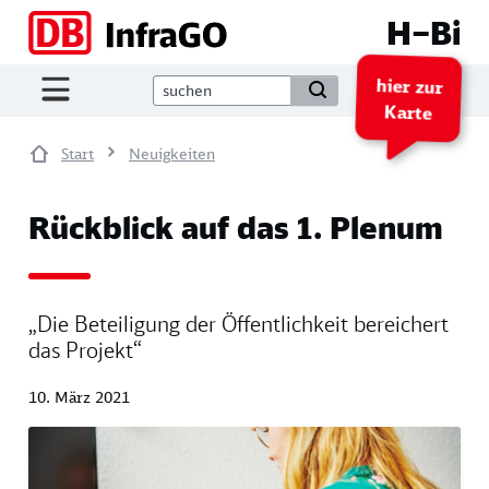
Direkt zum Inhalt
H–Bi
hier zur
Karte
Start
Neuigkeiten
Rückblick auf das 1. Plenum
„Die Beteiligung der Öffentlichkeit bereichert
das Projekt“
10. März 2021
Image