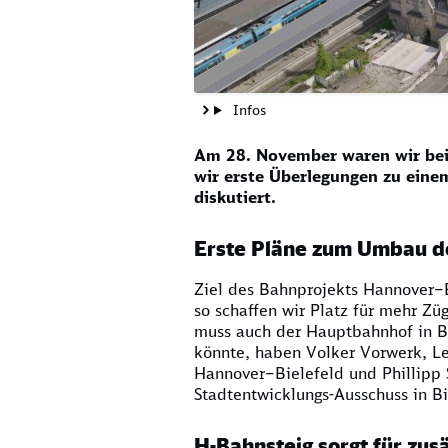
Infos
Am 28. November waren wir beim
wir erste Überlegungen zu eine
diskutiert.
Erste Pläne zum Umbau d
Ziel des Bahnprojekts Hannover–Bi
so schaffen wir Platz für mehr Zü
muss auch der Hauptbahnhof in Bi
könnte, haben Volker Vorwerk, Lei
Hannover–Bielefeld und Phillipp 
Stadtentwicklungs-Ausschuss in Bi
H-Bahnsteig sorgt für zusä