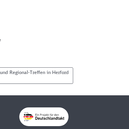
e
n Bielefeld
und Regional-Treffen in Herford