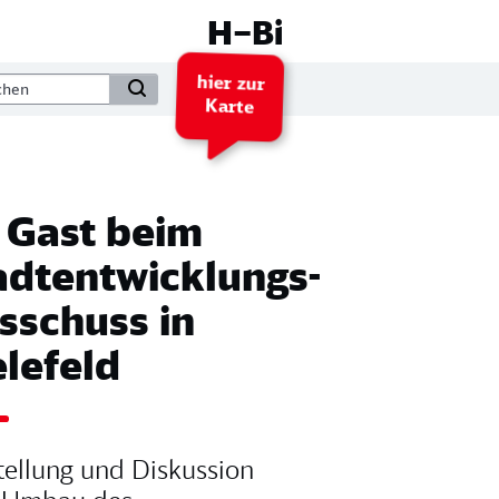
H–Bi
hier zur
Karte
 Gast beim
adtentwicklungs-
sschuss in
elefeld
tellung und Diskussion