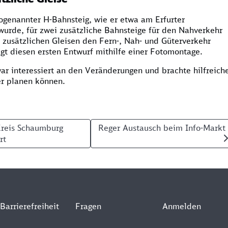
genannter H-Bahnsteig, wie er etwa am Erfurter
urde, für zwei zusätzliche Bahnsteige für den Nahverkehr
zusätzlichen Gleisen den Fern-, Nah- und Güterverkehr
gt diesen ersten Entwurf mithilfe einer Fotomontage.
ar interessiert an den Veränderungen und brachte hilfreich
er planen können.
st beim Stadtentwicklungs-Ausschuss i
Kreis Schaumburg
Reger Austausch beim Info-Markt 
rt
Barrierefreiheit
Fragen
Anmelden