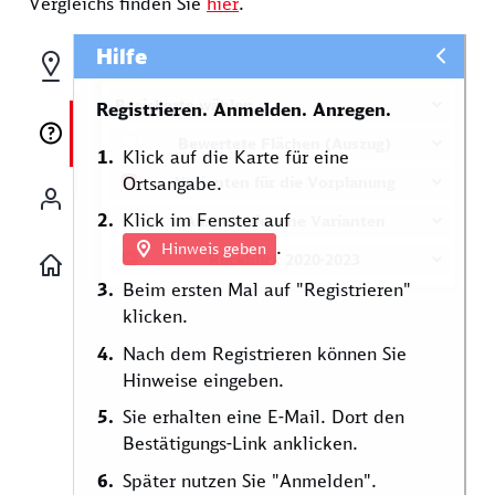
Vergleichs finden Sie
hier
.
Hilfe
Karten-Ebene wählen
Basiskarte wählen
Registrieren. Anmelden. Anregen.
Bewertete Flächen (Auszug)
Klick auf die Karte für eine
Varianten für die Vorplanung
Ortsangabe.
Klick im Fenster auf
Ausgeschiedene Varianten
.
Hinweis geben
Rückblick 2020-2023
Beim ersten Mal auf "Registrieren"
klicken.
Nach dem Registrieren können Sie
Hinweise eingeben.
Sie erhalten eine E-Mail. Dort den
Bestätigungs-Link anklicken.
Später nutzen Sie "Anmelden".