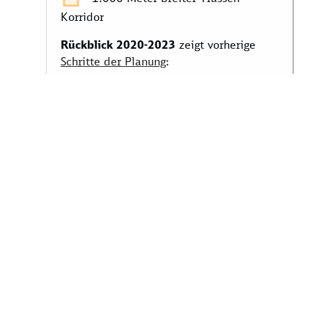
Korridor
Rückblick 2020-2023
zeigt vorherige
Schritte der Planung
:
Bestandsstrecke
Suchraum
Raumwiderstände
Grob-Korridore
Fahrzeit-Korridore
Basiskarten: onmaps.de, © GeoBasis-DE,
BKG, ZSHH 2024