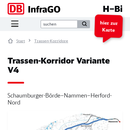
Direkt zum Inhalt
H–Bi
hier zur
Karte
Start
Trassen-Korridore
Trassen-Korridor Variante
V4
Schaumburger-Börde–Nammen–Herford-
Nord
Image