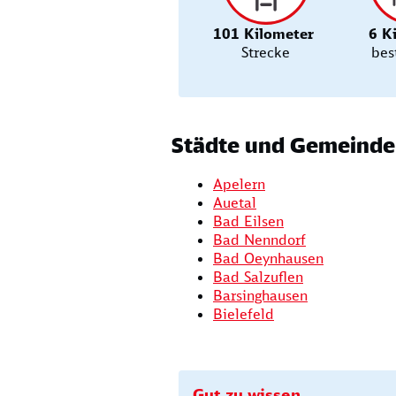
101 Kilometer
6 K
Strecke
bes
Städte und Gemeinden
Apelern
Auetal
Bad Eilsen
Bad Nenndorf
Bad Oeynhausen
Bad Salzuflen
Barsinghausen
Bielefeld
Gut zu wissen