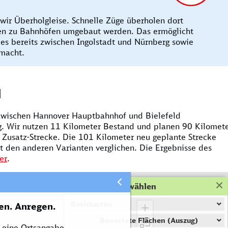
wir Überholgleise. Schnelle Züge überholen dort
en zu Bahnhöfen umgebaut werden. Das ermöglicht
 es bereits zwischen Ingolstadt und Nürnberg sowie
emacht.
l
 zwischen Hannover Hauptbahnhof und Bielefeld
. Wir nutzen 11 Kilometer Bestand und planen 90 Kilomet
Zusatz-Strecke. Die 101 Kilometer neu geplante Strecke
 den anderen Varianten verglichen. Die Ergebnisse des
er
.
Karten-Ebene wählen
Basiskarten
en. Anregen.
Bewertete Flächen (Auszug)
r eine Ortsangabe.