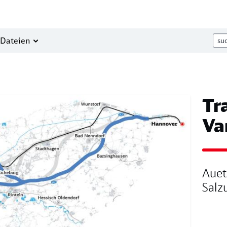
Dateien
Tr
Va
Auet
Salz