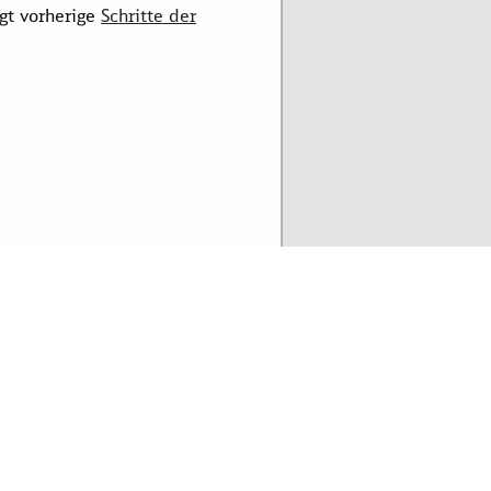
gt vorherige
Schritte der
 © GeoBasis-DE, BKG, ZSHH
10 km