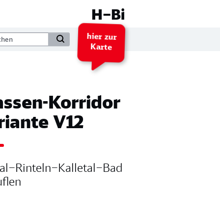
H–Bi
hier zur
Karte
assen-Korridor
riante V12
al–Rinteln–Kalletal–Bad
uflen