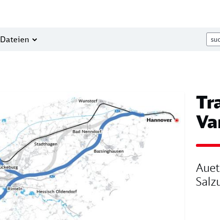
Dateien
Tr
Va
Auet
Salz