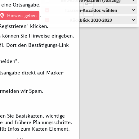
Bewertete Flächen (Auszug)
r eine Ortsangabe.
Trassen-Korridor wählen
.
Hinweis geben
Rückblick 2020-2023
egistrieren" klicken.
 können Sie Hinweise eingeben.
il. Dort den Bestätigungs-Link
melden".
sangabe direkt auf Marker-
ermeiden wir Spam.
n Sie Basiskarten, wichtige
e und frühere Planungsschritte.
 für Infos zum Karten-Element.