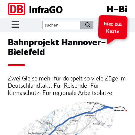
Direkt zum Inhalt
H–Bi
hier zur
Karte
Bahnprojekt Hannover–
Bielefeld
Zwei Gleise mehr für doppelt so viele Züge im
Deutschlandtakt
. Für Reisende. Für
Klimaschutz. Für regionale Arbeitsplätze.
Image